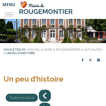
MENU
VOUS ÊTES ICI :
ACCUEIL
»
VIVRE À ROUGEMONTIER
»
ACTUALITÉS
» UN PEU D’HISTOIRE
Partager sur
Partager
Imp
Un peu d’histoire
Toutes les actus