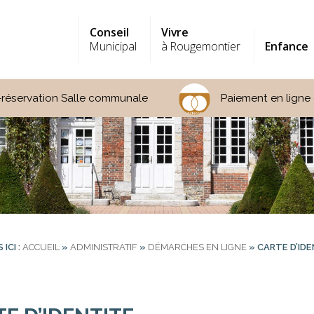
Conseil
Vivre
Municipal
à Rougemontier
Enfance
-réservation Salle communale
Paiement en ligne 
ICI :
ACCUEIL
»
ADMINISTRATIF
»
DÉMARCHES EN LIGNE
»
CARTE D’ID