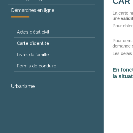
CART
Démarches en ligne
La carte n
une
validi
Pour obteni
Actes d’état civil
Pour deman
Carte d’identité
demande o
Les délais
Livret de famille
Permis de conduire
En fonct
la situa
Urbanisme