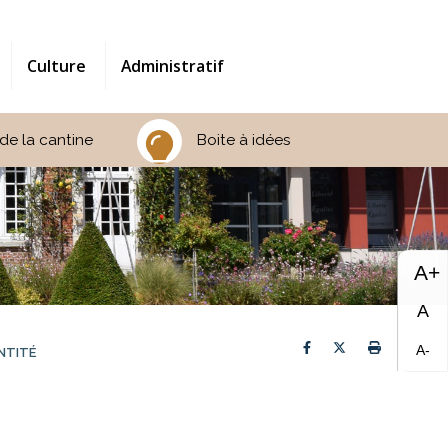
Culture
Administratif
de la cantine
Boite à idées
A+
A
Partager sur Faceb
Partager sur T
Imprimer 
A-
ENTITÉ