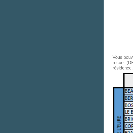
Vous pouve
recueil (D
résidence