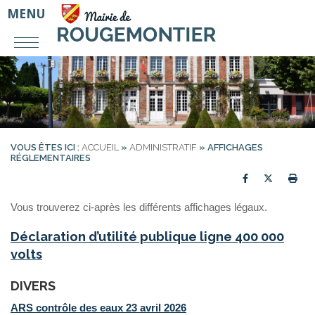
MENU
VOUS ÊTES ICI :
ACCUEIL
»
ADMINISTRATIF
»
AFFICHAGES
RÉGLEMENTAIRES
Partager sur
Partager
Imp
Vous trouverez ci-après les différents affichages légaux.
Déclaration d’utilité publique ligne 400 000
volts
DIVERS
ARS contrôle des eaux 23 avril 2026