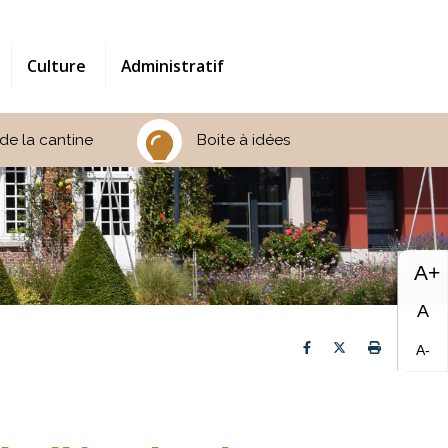
Culture
Administratif
de la cantine
Boite à idées
A+
A
Partager sur Faceb
Partager sur T
Imprimer 
A-