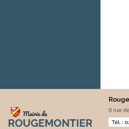
Rouge
6 rue d
Tél. : 