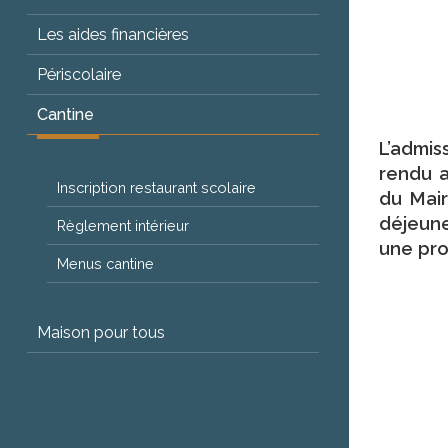
Les aides financières
Périscolaire
Cantine
L’admis
rendu a
Inscription restaurant scolaire
du Mair
déjeune
Règlement intérieur
une pro
Menus cantine
Maison pour tous