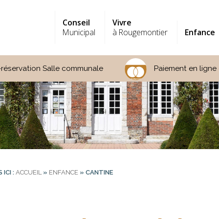
Conseil
Vivre
Municipal
à Rougemontier
Enfance
-réservation Salle communale
Paiement en ligne 
ICI :
ACCUEIL
»
ENFANCE
»
CANTINE