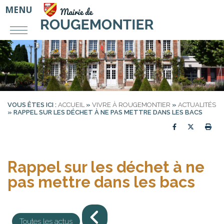
MENU
VOUS ÊTES ICI :
ACCUEIL
»
VIVRE À ROUGEMONTIER
»
ACTUALITÉS
» RAPPEL SUR LES DÉCHET À NE PAS METTRE DANS LES BACS
Partager sur
Partager
Imp
Rappel sur les déchet à ne
pas mettre dans les bacs
Toutes les actus