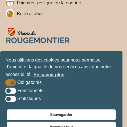
Paiement en ligne de la cantine
Boite à idées
Rougemontier
Nous utilisons des cookies pour nous permettre
6 rue de la Mairie - 27350 ROUGEMONTIER
d'améliorer la qualité de nos services ainsi que notre
accessibilité.
En savoir plus
Tél. : 02 32 57 31 65
Obligatoires
Contact
Fonctionnels
Statistiques
Permanences
mardi : de 16H030 à 18H30
jeudi : de 16H30 à 18H30
Sauvegarder
Accepter tout